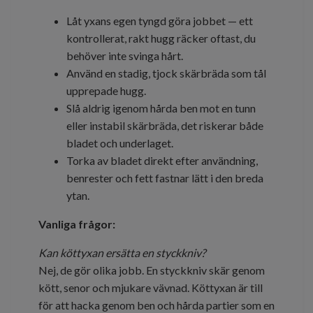
Låt yxans egen tyngd göra jobbet — ett
kontrollerat, rakt hugg räcker oftast, du
behöver inte svinga hårt.
Använd en stadig, tjock skärbräda som tål
upprepade hugg.
Slå aldrig igenom hårda ben mot en tunn
eller instabil skärbräda, det riskerar både
bladet och underlaget.
Torka av bladet direkt efter användning,
benrester och fett fastnar lätt i den breda
ytan.
Vanliga frågor:
Kan köttyxan ersätta en styckkniv?
Nej, de gör olika jobb. En styckkniv skär genom
kött, senor och mjukare vävnad. Köttyxan är till
för att hacka genom ben och hårda partier som en