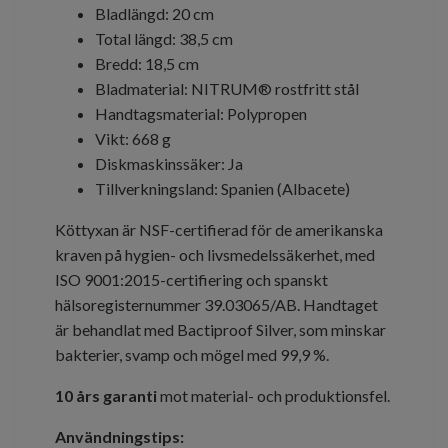
Bladlängd: 20 cm
Total längd: 38,5 cm
Bredd: 18,5 cm
Bladmaterial: NITRUM® rostfritt stål
Handtagsmaterial: Polypropen
Vikt: 668 g
Diskmaskinssäker: Ja
Tillverkningsland: Spanien (Albacete)
Köttyxan är NSF-certifierad för de amerikanska
kraven på hygien- och livsmedelssäkerhet, med
ISO 9001:2015-certifiering och spanskt
hälsoregisternummer 39.03065/AB. Handtaget
är behandlat med Bactiproof Silver, som minskar
bakterier, svamp och mögel med 99,9 %.
10 års garanti
mot material- och produktionsfel.
Användningstips: