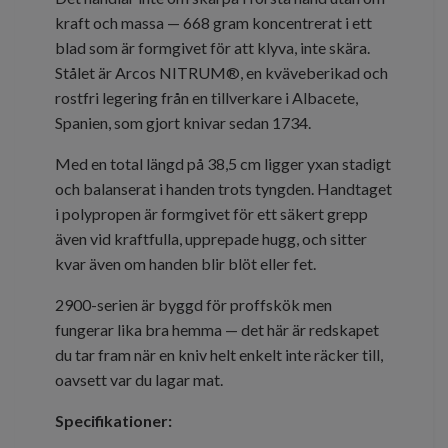
kraft och massa — 668 gram koncentrerat i ett
blad som är formgivet för att klyva, inte skära.
Stålet är Arcos NITRUM®, en kväveberikad och
rostfri legering från en tillverkare i Albacete,
Spanien, som gjort knivar sedan 1734.
Med en total längd på 38,5 cm ligger yxan stadigt
och balanserat i handen trots tyngden. Handtaget
i polypropen är formgivet för ett säkert grepp
även vid kraftfulla, upprepade hugg, och sitter
kvar även om handen blir blöt eller fet.
2900-serien är byggd för proffskök men
fungerar lika bra hemma — det här är redskapet
du tar fram när en kniv helt enkelt inte räcker till,
oavsett var du lagar mat.
Specifikationer: