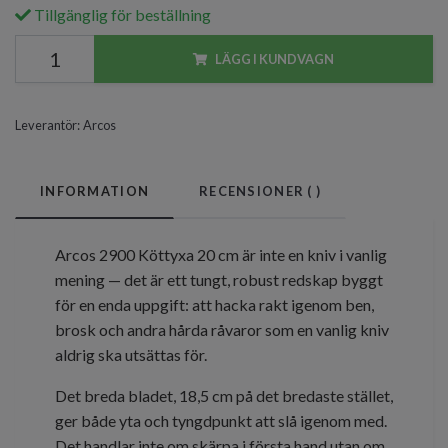
Tillgänglig för beställning
LÄGG I KUNDVAGN
Leverantör:
Arcos
INFORMATION
RECENSIONER (
)
Arcos 2900 Köttyxa 20 cm är inte en kniv i vanlig
mening — det är ett tungt, robust redskap byggt
för en enda uppgift: att hacka rakt igenom ben,
brosk och andra hårda råvaror som en vanlig kniv
aldrig ska utsättas för.
Det breda bladet, 18,5 cm på det bredaste stället,
ger både yta och tyngdpunkt att slå igenom med.
Det handlar inte om skärpa i första hand utan om