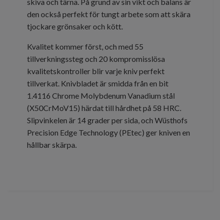
skiva och tärna. På grund av sin vikt och balans är
den också perfekt för tungt arbete som att skära
tjockare grönsaker och kött.
Kvalitet kommer först, och med 55
tillverkningssteg och 20 kompromisslösa
kvalitetskontroller blir varje kniv perfekt
tillverkat. Knivbladet är smidda från en bit
1.4116 Chrome Molybdenum Vanadium stål
(X50CrMoV15) härdat till hårdhet på 58 HRC.
Slipvinkelen är 14 grader per sida, och Wüsthofs
Precision Edge Technology (PEtec) ger kniven en
hållbar skärpa.