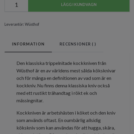
LÄGG I KUNDVAGN
Leverantör:
Wüsthof
INFORMATION
RECENSIONER (
)
Den klassiska trippelnitade kockkniven från
Wüsthof är en av världens mest sålda köksknivar
och för många en definitionen av vad som är en
kockkniv. Nu finns denna klassiska kniv också
med ett rustikt trähandtag i rökt ek och
mässingnitar.
Kockkniven är arbetshästen i köket och den kniv
som används oftast. En oumbärlig allsidig
kökskniv som kan användas för att hugga, skära,