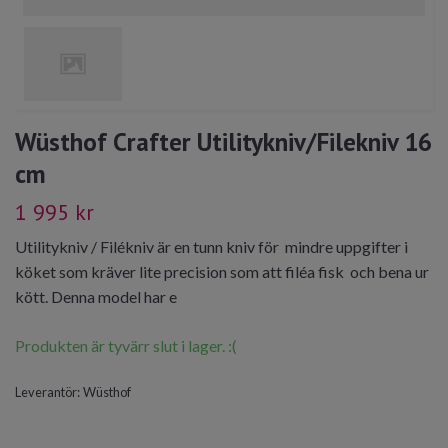
Wüsthof Crafter Utilitykniv/Filekniv 16
cm
1 995 kr
Utilitykniv / Filékniv är en tunn kniv för mindre uppgifter i
köket som kräver lite precision som att filéa fisk och bena ur
kött. Denna model har e
Produkten är tyvärr slut i lager. :(
Leverantör:
Wüsthof