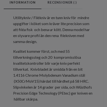
INFORMATION
RECENSIONER (
)
Utilitykniv / Filékniv är en tunn kniv för mindre
uppgifter i köket som kräver lite precision som
att filéa fisk och bena ur kött. Denna model har
en styvare profil än den rena filekniven med
samma design.
Kvalitet kommer först, och med 55
tillverkningssteg och 20 kompromisslösa
kvalitetskontroller blir varje kniv perfekt
tillverkat. Knivbladet är smidda från en bit
1.4116 Chrome Molybdenum Vanadium stål
(X50CrMoV15) härdat till hårdhet på 58 HRC.
Slipvinkelen är 14 grader per sida, och Wüsthofs
Precision Edge Technology (PEtec) ger kniven en
hållbar skärpa.