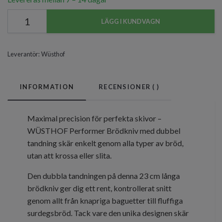
LÄGG I KUNDVAGN
Leverantör:
Wüsthof
INFORMATION
RECENSIONER (
)
Maximal precision för perfekta skivor –
WÜSTHOF Performer Brödkniv med dubbel
tandning skär enkelt genom alla typer av bröd,
utan att krossa eller slita.
Den dubbla tandningen på denna 23 cm långa
brödkniv ger dig ett rent, kontrollerat snitt
genom allt från knapriga baguetter till fluffiga
surdegsbröd. Tack vare den unika designen skär