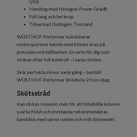
(yta)
Handtag med Hexagon Power Grip®
Full tang och hel krop
Tillverkad i Solingen, Tyskland
WÜSTHOF Performer kombinerar
motorsportens teknik med kökets krav på
precision och hållbarhet. En serie för dig som
strävar efter full kontroll – i varje rörelse.
Skär perfekta skivor varje gång – beställ
WÜSTHOF Performer Brödkniv 23 cm idag.
Skötselråd
Kan diskas i maskin, men för att bibehålla knivens
svarta finish och prestanda rekommenderas
handdisk med varmt vatten och milt diskmedel.