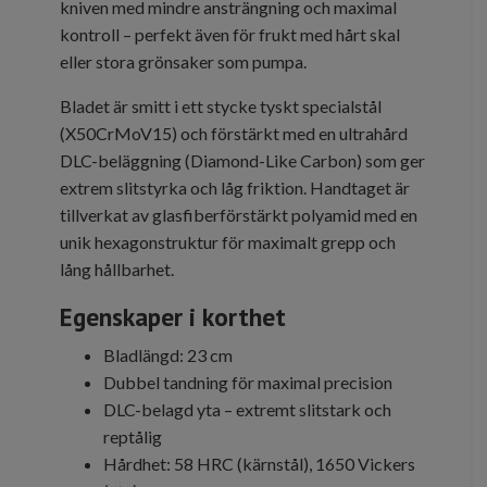
kniven med mindre ansträngning och maximal
kontroll – perfekt även för frukt med hårt skal
eller stora grönsaker som pumpa.
Bladet är smitt i ett stycke tyskt specialstål
(X50CrMoV15) och förstärkt med en ultrahård
DLC-beläggning (Diamond-Like Carbon) som ger
extrem slitstyrka och låg friktion. Handtaget är
tillverkat av glasfiberförstärkt polyamid med en
unik hexagonstruktur för maximalt grepp och
lång hållbarhet.
Egenskaper i korthet
Bladlängd: 23 cm
Dubbel tandning för maximal precision
DLC-belagd yta – extremt slitstark och
reptålig
Hårdhet: 58 HRC (kärnstål), 1650 Vickers