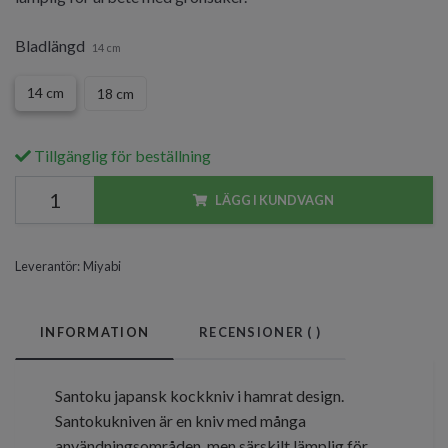
Bladlängd
14 cm
14 cm
18 cm
Tillgänglig för beställning
LÄGG I KUNDVAGN
Leverantör:
Miyabi
INFORMATION
RECENSIONER (
)
Santoku japansk kockkniv i hamrat design.
Santokukniven är en kniv med många
användningsområden, men särskilt lämplig för