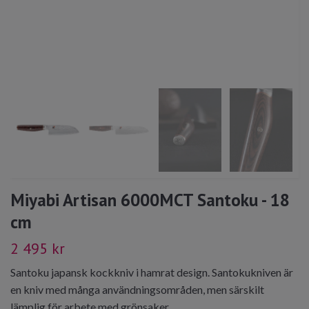
Miyabi Artisan 6000MCT Santoku - 18
cm
2 495 kr
Santoku japansk kockkniv i hamrat design. Santokukniven är
en kniv med många användningsområden, men särskilt
lämplig för arbete med grönsaker.