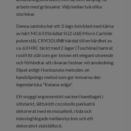
arbete med grönsaker. Välj mellan två olika
storlekar.
Denna santoku har ett 3-lags knivblad med kärna
av hårt MC63 (förädlat SG2 stål) Micro Carbide
pulverstål, CRYODUR® härdat till en hårdhet av
ca. 63 HRC täckt med 2 lager (Tsuchime) hamrat
rostfritt stål som ger kniven ett elegant utseende
och förhindrar att råvaran fastnar vid användning.
Slipat enligt Honbazuke metoden, en
handslipnings metod som ger knivarna den
legendariska "Katana-edge”.
Ett snyggt ergonomiskt vackert handtaget i
slitstarkt, lättskött cocobollo pakkaträ
dekorerat med en mosaiknit, röda och
mässingfärgade mellanstycken och ett
dekorativt slutstållock.